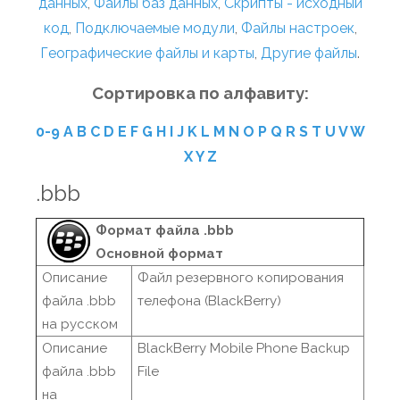
данных
,
Файлы баз данных
,
Скрипты - исходный
код
,
Подключаемые модули
,
Файлы настроек
,
Географические файлы и карты
,
Другие файлы
.
Сортировка по алфавиту:
0-9
A
B
C
D
E
F
G
H
I
J
K
L
M
N
O
P
Q
R
S
T
U
V
W
X
Y
Z
.bbb
Формат файла .bbb
Основной формат
Описание
Файл резервного копирования
файла .bbb
телефона (BlackBerry)
на русском
Описание
BlackBerry Mobile Phone Backup
файла .bbb
File
на