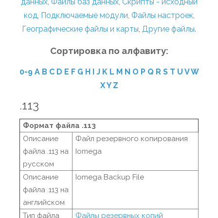
данных
,
Файлы баз данных
,
Скрипты - исходный
код
,
Подключаемые модули
,
Файлы настроек
,
Географические файлы и карты
,
Другие файлы
.
Сортировка по алфавиту:
0-9
A
B
C
D
E
F
G
H
I
J
K
L
M
N
O
P
Q
R
S
T
U
V
W
X
Y
Z
.113
Формат файла .113
Описание
Файл резервного копирования
файла .113 на
Iomega
русском
Описание
Iomega Backup File
файла .113 на
английском
Тип файла
Файлы резервных копий