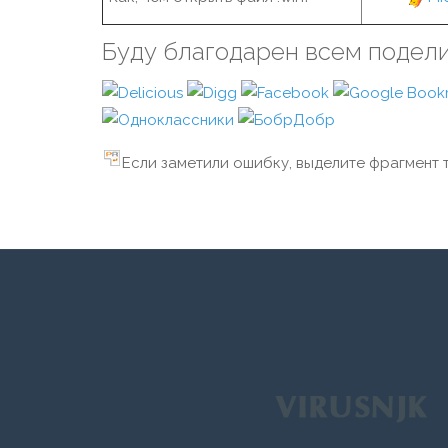
Буду благодарен всем подел
Если заметили ошибку, выделите фрагмент т