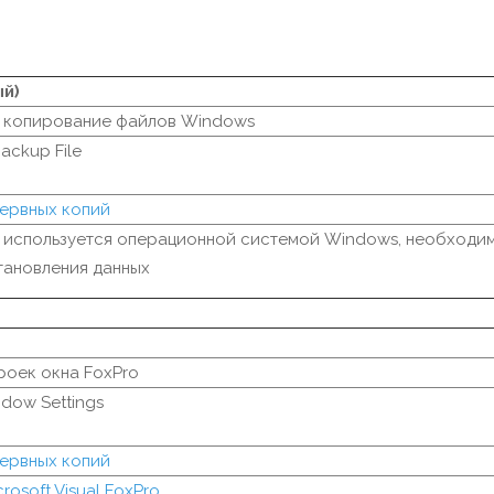
ый)
 копирование файлов Windows
ackup File
ервных копий
 используется операционной системой Windows, необходим
тановления данных
роек окна FoxPro
dow Settings
ервных копий
crosoft Visual FoxPro