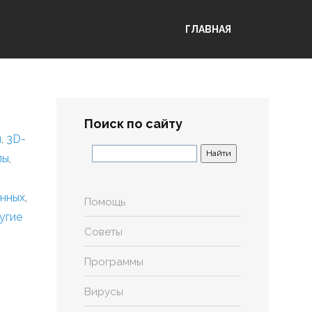
ГЛАВНАЯ
Поиск по сайту
я
,
3D-
лы
,
анных
,
Помощь
угие
Советы
Программы
Вирусы