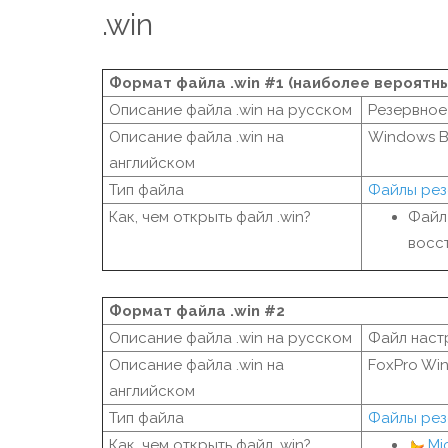
.win
Формат файла .win #1 (наиболее вероятн
Описание файла .win на русском
Резервное
Описание файла .win на
Windows B
английском
Тип файла
Файлы рез
Как, чем открыть файл .win?
Файл
восс
Формат файла .win #2
Описание файла .win на русском
Файл наст
Описание файла .win на
FoxPro Win
английском
Тип файла
Файлы рез
Как, чем открыть файл .win?
Mi