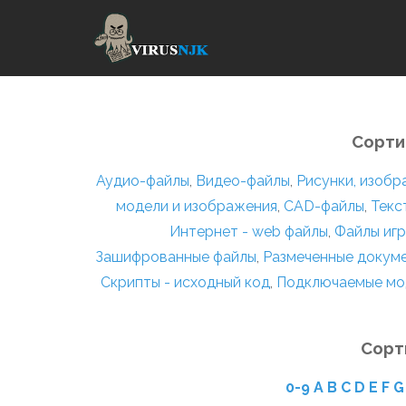
Сорти
Аудио-файлы
,
Видео-файлы
,
Рисунки, изоб
модели и изображения
,
CAD-файлы
,
Текс
Интернет - web файлы
,
Файлы игр
Зашифрованные файлы
,
Размеченные докум
Скрипты - исходный код
,
Подключаемые мо
Сорт
0-9
A
B
C
D
E
F
G