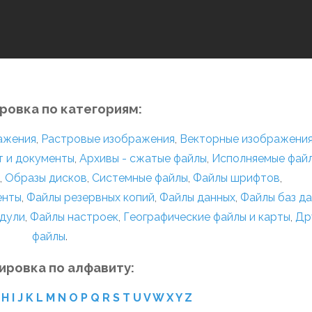
ровка по категориям:
ражения
,
Растровые изображения
,
Векторные изображени
т и документы
,
Архивы - сжатые файлы
,
Исполняемые фай
,
Образы дисков
,
Системные файлы
,
Файлы шрифтов
,
енты
,
Файлы резервных копий
,
Файлы данных
,
Файлы баз д
дули
,
Файлы настроек
,
Географические файлы и карты
,
Др
файлы
.
ировка по алфавиту:
H
I
J
K
L
M
N
O
P
Q
R
S
T
U
V
W
X
Y
Z