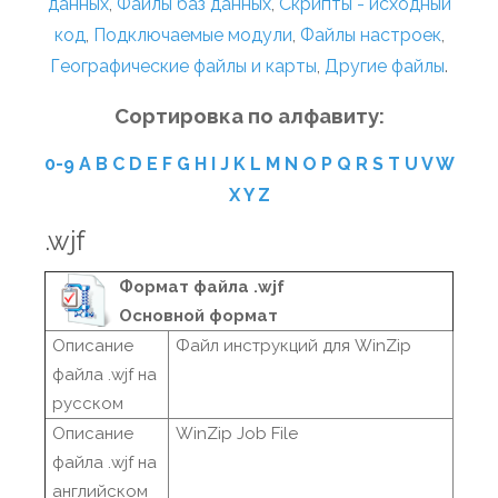
данных
,
Файлы баз данных
,
Скрипты - исходный
код
,
Подключаемые модули
,
Файлы настроек
,
Географические файлы и карты
,
Другие файлы
.
Сортировка по алфавиту:
0-9
A
B
C
D
E
F
G
H
I
J
K
L
M
N
O
P
Q
R
S
T
U
V
W
X
Y
Z
.wjf
Формат файла .wjf
Основной формат
Описание
Файл инструкций для WinZip
файла .wjf на
русском
Описание
WinZip Job File
файла .wjf на
английском