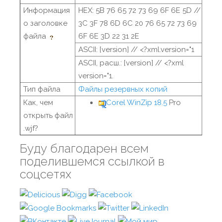
Информация
HEX: 5B 76 65 72 73 69 6F 6E 5D //
о заголовке
3C 3F 78 6D 6C 20 76 65 72 73 69
файла
6F 6E 3D 22 31 2E
ASCII: [version] // <?xml.version="1
ASCII, расш.: [version] // <?xml
version="1.
Тип файла
Файлы резервных копий
Как, чем
Corel WinZip 18.5
Pro
открыть файл
.wjf?
Буду благодарен всем
поделившемся ссылкой в
соцсетях