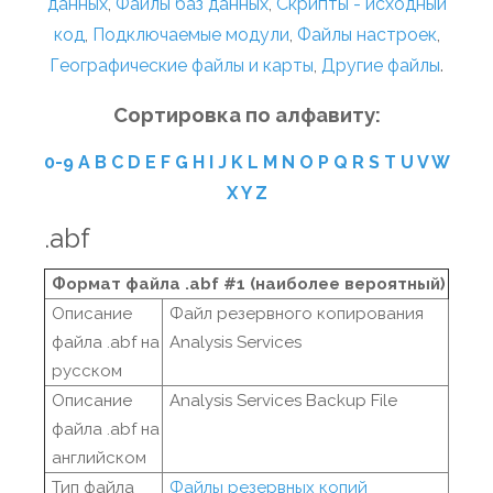
данных
,
Файлы баз данных
,
Скрипты - исходный
код
,
Подключаемые модули
,
Файлы настроек
,
Географические файлы и карты
,
Другие файлы
.
Сортировка по алфавиту:
0-9
A
B
C
D
E
F
G
H
I
J
K
L
M
N
O
P
Q
R
S
T
U
V
W
X
Y
Z
.abf
Формат файла .abf #1 (наиболее вероятный)
Описание
Файл резервного копирования
файла .abf на
Analysis Services
русском
Описание
Analysis Services Backup File
файла .abf на
английском
Тип файла
Файлы резервных копий