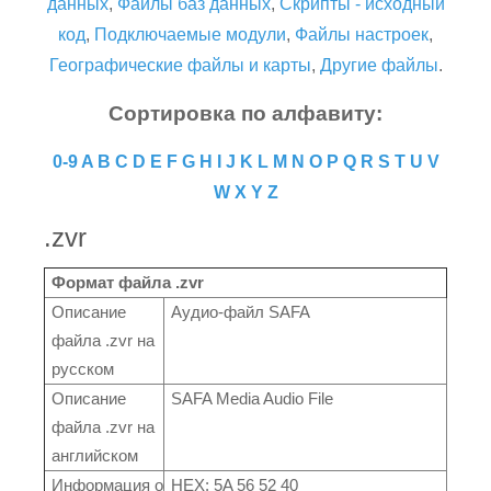
данных
,
Файлы баз данных
,
Скрипты - исходный
код
,
Подключаемые модули
,
Файлы настроек
,
Географические файлы и карты
,
Другие файлы
.
Сортировка по алфавиту:
0-9
A
B
C
D
E
F
G
H
I
J
K
L
M
N
O
P
Q
R
S
T
U
V
W
X
Y
Z
.zvr
Формат файла .zvr
Описание
Аудио-файл SAFA
файла .zvr на
русском
Описание
SAFA Media Audio File
файла .zvr на
английском
Информация о
HEX: 5A 56 52 40