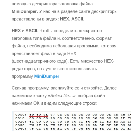
помощью дескриптора заголовка файла
MiniDumper
. У нас на в разделе сайте дескрипторы
представлены в видах:
HEX
,
ASCII
.
HEX
и
ASCII
. Чтобы определить дескриптор
заголовка типа файла и, соответственно, формат
файла, необходима небольшая программа, которая
представляет файл в виде HEX
(шестнадцатеричного кода). Есть множество HEX-
редакторов, но лучше всего использовать
программу
MiniDumper
.
Скачав программу, распакуйте ее и откройте. Далее
нажимаем кнопку «
Select file…
», выбрав файл
нажимаем ОК и видим следующие строки: