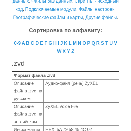
данных
,
Файлы баз данных
,
Скрипты - исходный
код
,
Подключаемые модули
,
Файлы настроек
,
Географические файлы и карты
,
Другие файлы
.
Сортировка по алфавиту:
0-9
A
B
C
D
E
F
G
H
I
J
K
L
M
N
O
P
Q
R
S
T
U
V
W
X
Y
Z
.zvd
Формат файла .zvd
Описание
Аудио-файл (речь) ZyXEL
файла .zvd на
русском
Описание
ZyXEL Voice File
файла .zvd на
английском
Информация
HEX: 5A 79 58 45 4C 02