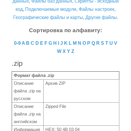
данных
,
Файлы баз данных
,
Скрипты - исходный
код
,
Подключаемые модули
,
Файлы настроек
,
Географические файлы и карты
,
Другие файлы
.
Сортировка по алфавиту:
0-9
A
B
C
D
E
F
G
H
I
J
K
L
M
N
O
P
Q
R
S
T
U
V
W
X
Y
Z
.zip
Формат файла .zip
Описание
Архив ZIP
файла .zip на
русском
Описание
Zipped File
файла .zip на
английском
Информация
HEX: 50 4B 03 04