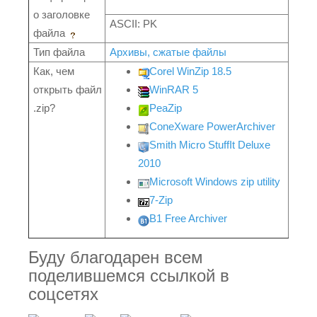
о заголовке
ASCII: PK
файла
Тип файла
Архивы, сжатые файлы
Как, чем
Corel WinZip 18.5
открыть файл
WinRAR 5
.zip?
PeaZip
ConeXware PowerArchiver
Smith Micro StuffIt Deluxe
2010
Microsoft Windows zip utility
7-Zip
B1 Free Archiver
Буду благодарен всем
поделившемся ссылкой в
соцсетях