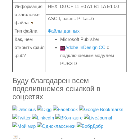
Информация
HEX: D0 CF 11 E0 A1 B1 1A E1 00
о заголовке
ASCII, расш.: РП.а...б
файла
Тип файла
Файлы данных
Как, чем
Microsoft Publisher
открыть файл
Adobe InDesign CC
с
.pub?
подключаемым модулем
PUB2ID
Буду благодарен всем
поделившемся ссылкой в
соцсетях