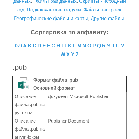
данных
,
Файлы баз данных
,
Скрипты - исходный
код
,
Подключаемые модули
,
Файлы настроек
,
Географические файлы и карты
,
Другие файлы
.
Сортировка по алфавиту:
0-9
A
B
C
D
E
F
G
H
I
J
K
L
M
N
O
P
Q
R
S
T
U
V
W
X
Y
Z
.pub
Формат файла .pub
Основной формат
Описание
Документ Microsoft Publisher
файла .pub на
русском
Описание
Publisher Document
файла .pub на
английском