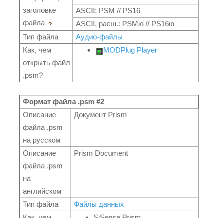
заголовке
ASCII: PSM // PS16
файла
ASCII, расш.: PSMю // PS16ю
Тип файла
Аудио-файлы
Как, чем
MODPlug Player
открыть файл
.psm?
Формат файла .psm #2
Описание
Документ Prism
файла .psm
на русском
Описание
Prism Document
файла .psm
на
английском
Тип файла
Файлы данных
Как, чем
SiSense Prism