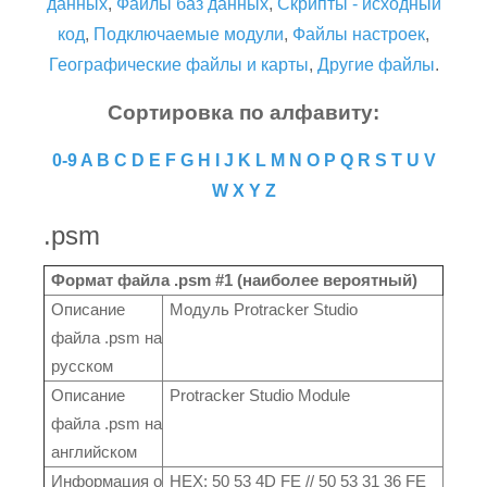
данных
,
Файлы баз данных
,
Скрипты - исходный
код
,
Подключаемые модули
,
Файлы настроек
,
Географические файлы и карты
,
Другие файлы
.
Сортировка по алфавиту:
0-9
A
B
C
D
E
F
G
H
I
J
K
L
M
N
O
P
Q
R
S
T
U
V
W
X
Y
Z
.psm
Формат файла .psm #1 (наиболее вероятный)
Описание
Модуль Protracker Studio
файла .psm на
русском
Описание
Protracker Studio Module
файла .psm на
английском
Информация о
HEX: 50 53 4D FE // 50 53 31 36 FE