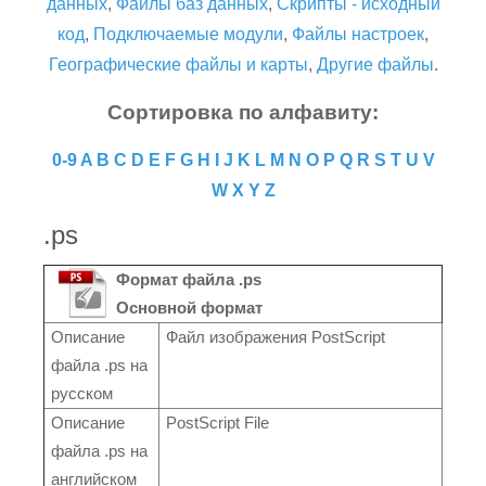
данных
,
Файлы баз данных
,
Скрипты - исходный
код
,
Подключаемые модули
,
Файлы настроек
,
Географические файлы и карты
,
Другие файлы
.
Сортировка по алфавиту:
0-9
A
B
C
D
E
F
G
H
I
J
K
L
M
N
O
P
Q
R
S
T
U
V
W
X
Y
Z
.ps
Формат файла .ps
Основной формат
Описание
Файл изображения PostScript
файла .ps на
русском
Описание
PostScript File
файла .ps на
английском