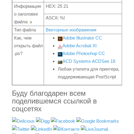
Информация
HEX: 25 21
о заголовке
ASCII: %!
файла
Тип файла
Векторные изображения
Как, чем
Adobe Illustrator CC
открыть файл
Adobe Acrobat XI
.ps?
Adobe Photoshop CC
ACD Systems ACDSee 18
Любая утилита для принтера,
поддерживающая PostScript
Буду благодарен всем
поделившемся ссылкой в
соцсетях