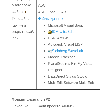
о заголовке
ASCII: =
файла
ASCII, расш.: =В
Тип файла
Файлы данных
Как, чем
Microsoft Visual Basic
открыть файл
IDM UltraEdit
.prj?
ESRI ArcGIS
Autodesk Visual LISP
Steinberg WaveLab
Mackie Tracktion
PlanetSquires FireFly Visual
Designer
DataDirect Stylus Studio
Multi Edit Software Multi-Edit
Формат файла .prj #2
Описание
Файл проекта AIMMS