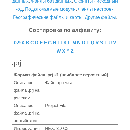
данных
,
Файлы баз данных
,
Скрипты - исходный
код
,
Подключаемые модули
,
Файлы настроек
,
Географические файлы и карты
,
Другие файлы
.
Сортировка по алфавиту:
0-9
A
B
C
D
E
F
G
H
I
J
K
L
M
N
O
P
Q
R
S
T
U
V
W
X
Y
Z
.prj
Формат файла .prj #1 (наиболее вероятный)
Описание
Файл проекта
файла .prj на
русском
Описание
Project File
файла .prj на
английском
Информация
HEX: 3D C2