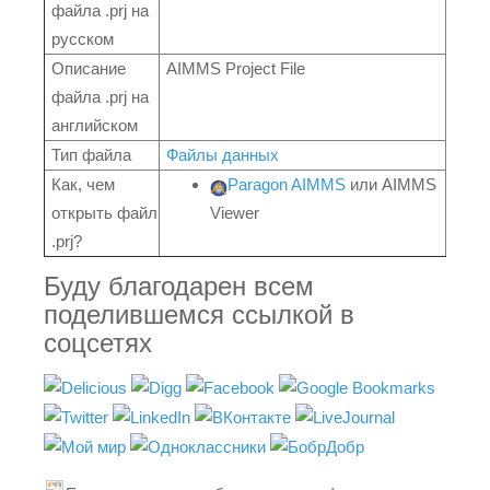
файла .prj на
русском
Описание
AIMMS Project File
файла .prj на
английском
Тип файла
Файлы данных
Как, чем
Paragon AIMMS
или AIMMS
открыть файл
Viewer
.prj?
Буду благодарен всем
поделившемся ссылкой в
соцсетях