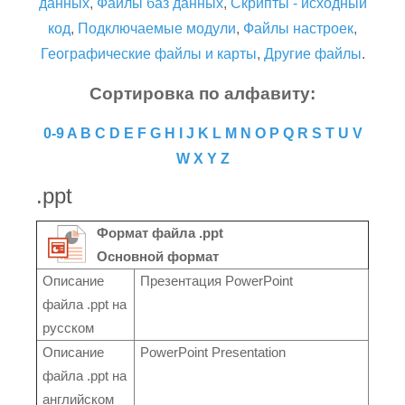
данных
,
Файлы баз данных
,
Скрипты - исходный
код
,
Подключаемые модули
,
Файлы настроек
,
Географические файлы и карты
,
Другие файлы
.
Сортировка по алфавиту:
0-9
A
B
C
D
E
F
G
H
I
J
K
L
M
N
O
P
Q
R
S
T
U
V
W
X
Y
Z
.ppt
Формат файла .ppt
Основной формат
Описание
Презентация PowerPoint
файла .ppt на
русском
Описание
PowerPoint Presentation
файла .ppt на
английском