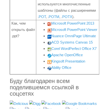
используются многочисленные
шаблоны (файлы с расширениями
.
POT
, .
POTM
, .
POTX
).
Как, чем
Microsoft PowerPoint 2013
открыть файл
Microsoft PowerPoint Viewer
.ppt?
Nuance OmniPage Ultimate
ACD Systems Canvas 15
Corel WordPerfect Office X7
Apache OpenOffice
Kingsoft Presentation
Ability Office
Буду благодарен всем
поделившемся ссылкой в
соцсетях