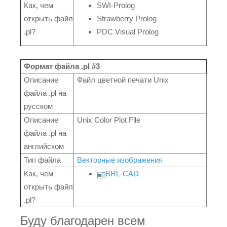
Как, чем
SWI-Prolog
открыть файл
Strawberry Prolog
.pl?
PDC Visual Prolog
Формат файла .pl #3
Описание
Файл цветной печати Unix
файла .pl на
русском
Описание
Unix Color Plot File
файла .pl на
английском
Тип файла
Векторные изображения
Как, чем
BRL-CAD
открыть файл
.pl?
Буду благодарен всем