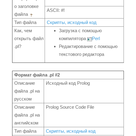
о заголовке
ASCII: #!
файла
Тип файла
Скрипты, исходный код
Как, чем
Загрузка с помощью
открыть файл
компилятора
Perl
.pl?
Редактирование с помощью
текстового редактора
Формат файла .pl #2
Описание
Исходный код Prolog
файла .pl на
русском
Описание
Prolog Source Code File
файла .pl на
английском
Тип файла
Скрипты, исходный код