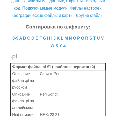
данных
,
Файлы баз данных
,
Скрипты - исходный
код
,
Подключаемые модули
,
Файлы настроек
,
Географические файлы и карты
,
Другие файлы
.
Сортировка по алфавиту:
0-9
A
B
C
D
E
F
G
H
I
J
K
L
M
N
O
P
Q
R
S
T
U
V
W
X
Y
Z
.pl
Формат файла .pl #1 (наиболее вероятный)
Описание
Скрипт Perl
файла .pl на
русском
Описание
Perl Script
файла .pl на
английском
Информация
HEX: 23 21