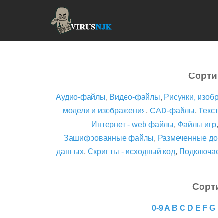
Сорти
Аудио-файлы
,
Видео-файлы
,
Рисунки, изоб
модели и изображения
,
CAD-файлы
,
Текст
Интернет - web файлы
,
Файлы игр
Зашифрованные файлы
,
Размеченные до
данных
,
Скрипты - исходный код
,
Подключа
Сорт
0-9
A
B
C
D
E
F
G