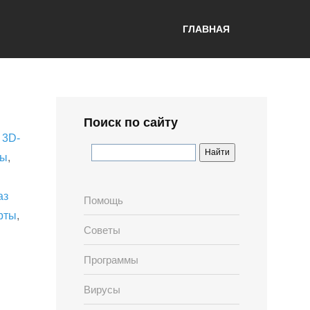
ГЛАВНАЯ
Поиск по сайту
,
3D-
лы
,
аз
Помощь
рты
,
Советы
Программы
Вирусы