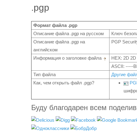
.pgp
Формат файла .pgp
Описание файла .pgp на русском
Ключ безоп
Описание файла .pgp на
PGP Securit
английском
Информация о заголовке файла
HEX: 2D 2D 
ASCII: ----
Тип файла
Другие фай
Как, чем открыть файл .pgp?
PG
шифро
Буду благодарен всем подели