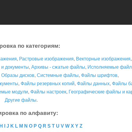
ровка по категориям:
ражения
,
Растровые изображения
,
Векторные изображения
 и документы
,
Архивы - сжатые файлы
,
Исполняемые фай
,
Образы дисков
,
Системные файлы
,
Файлы шрифтов
,
кументы
,
Файлы резервных копий
,
Файлы данных
,
Файлы б
емые модули
,
Файлы настроек
,
Географические файлы и ка
Другие файлы
.
ировка по алфавиту:
H
I
J
K
L
M
N
O
P
Q
R
S
T
U
V
W
X
Y
Z