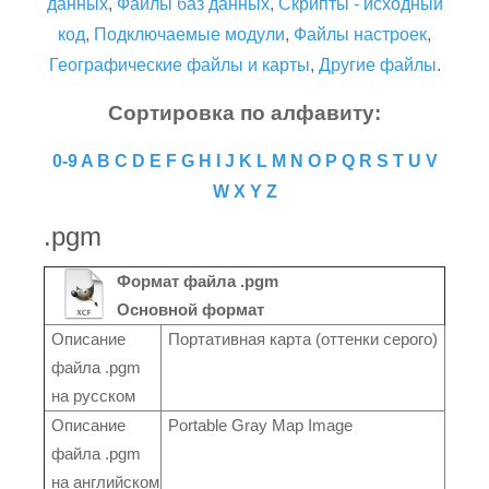
данных
,
Файлы баз данных
,
Скрипты - исходный
код
,
Подключаемые модули
,
Файлы настроек
,
Географические файлы и карты
,
Другие файлы
.
Сортировка по алфавиту:
0-9
A
B
C
D
E
F
G
H
I
J
K
L
M
N
O
P
Q
R
S
T
U
V
W
X
Y
Z
.pgm
Формат файла .pgm
Основной формат
Описание
Портативная карта (оттенки серого)
файла .pgm
на русском
Описание
Portable Gray Map Image
файла .pgm
на английском