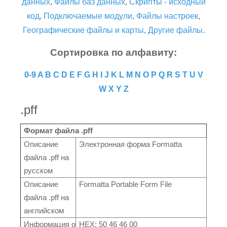
данных
,
Файлы баз данных
,
Скрипты - исходный
код
,
Подключаемые модули
,
Файлы настроек
,
Географические файлы и карты
,
Другие файлы
.
Сортировка по алфавиту:
0-9
A
B
C
D
E
F
G
H
I
J
K
L
M
N
O
P
Q
R
S
T
U
V
W
X
Y
Z
.pff
Формат файла .pff
Описание
Электронная форма Formatta
файла .pff на
русском
Описание
Formatta Portable Form File
файла .pff на
английском
Информация о
HEX: 50 46 46 00