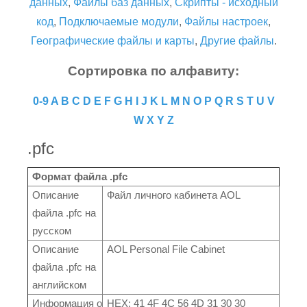
данных
,
Файлы баз данных
,
Скрипты - исходный
код
,
Подключаемые модули
,
Файлы настроек
,
Географические файлы и карты
,
Другие файлы
.
Сортировка по алфавиту:
0-9
A
B
C
D
E
F
G
H
I
J
K
L
M
N
O
P
Q
R
S
T
U
V
W
X
Y
Z
.pfc
Формат файла .pfc
Описание
Файл личного кабинета AOL
файла .pfc на
русском
Описание
AOL Personal File Cabinet
файла .pfc на
английском
Информация о
HEX: 41 4F 4C 56 4D 31 30 30