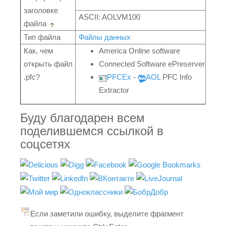
заголовке
ASCII: AOLVM100
файла
Тип файла
Файлы данных
Как, чем
America Online software
открыть файл
Connected Software ePreserver
.pfc?
PFCEx
-
AOL
PFC Info
Extractor
Буду благодарен всем
поделившемся ссылкой в
соцсетях
Если заметили ошибку, выделите фрагмент