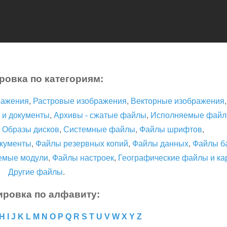
ровка по категориям:
ражения
,
Растровые изображения
,
Векторные изображения
 и документы
,
Архивы - сжатые файлы
,
Исполняемые фай
,
Образы дисков
,
Системные файлы
,
Файлы шрифтов
,
кументы
,
Файлы резервных копий
,
Файлы данных
,
Файлы б
емые модули
,
Файлы настроек
,
Географические файлы и ка
Другие файлы
.
ировка по алфавиту:
H
I
J
K
L
M
N
O
P
Q
R
S
T
U
V
W
X
Y
Z