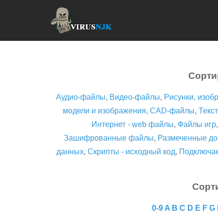
Сорти
Аудио-файлы
,
Видео-файлы
,
Рисунки, изоб
модели и изображения
,
CAD-файлы
,
Текст
Интернет - web файлы
,
Файлы игр
Зашифрованные файлы
,
Размеченные до
данных
,
Скрипты - исходный код
,
Подключа
Сорт
0-9
A
B
C
D
E
F
G