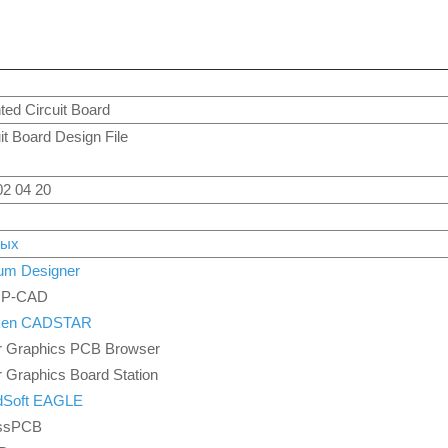
ed Circuit Board
it Board Design File
02 04 20
ных
ium Designer
m P-CAD
ken CADSTAR
r Graphics PCB Browser
 Graphics Board Station
dSoft EAGLE
ssPCB