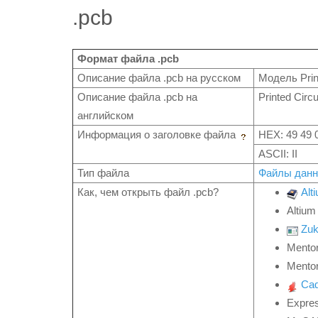
.pcb
Формат файла .pcb
Описание файла .pcb на русском
Модель Print
Описание файла .pcb на
Printed Circu
английском
Информация о заголовке файла
HEX: 49 49 
ASCII: II
Тип файла
Файлы дан
Как, чем открыть файл .pcb?
Alt
Altiu
Zu
Mento
Mentor
Ca
Expre