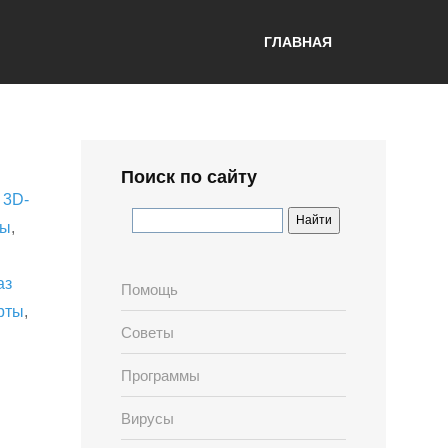
ГЛАВНАЯ
Поиск по сайту
,
3D-
лы
,
аз
Помощь
рты
,
Советы
Программы
Вирусы