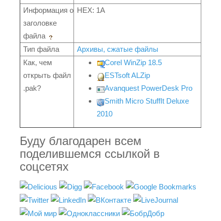
Информация о
HEX: 1A
заголовке
файла
Тип файла
Архивы, сжатые файлы
Как, чем
Corel WinZip 18.5
открыть файл
ESTsoft ALZip
.pak?
Avanquest PowerDesk Pro
Smith Micro StuffIt Deluxe
2010
Буду благодарен всем
поделившемся ссылкой в
соцсетях