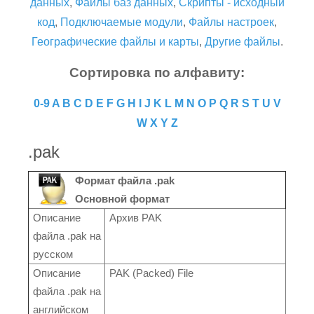
данных
,
Файлы баз данных
,
Скрипты - исходный
код
,
Подключаемые модули
,
Файлы настроек
,
Географические файлы и карты
,
Другие файлы
.
Сортировка по алфавиту:
0-9
A
B
C
D
E
F
G
H
I
J
K
L
M
N
O
P
Q
R
S
T
U
V
W
X
Y
Z
.pak
Формат файла .pak
Основной формат
Описание
Архив PAK
файла .pak на
русском
Описание
PAK (Packed) File
файла .pak на
английском