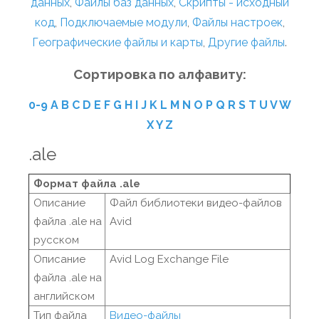
данных
,
Файлы баз данных
,
Скрипты - исходный
код
,
Подключаемые модули
,
Файлы настроек
,
Географические файлы и карты
,
Другие файлы
.
Сортировка по алфавиту:
0-9
A
B
C
D
E
F
G
H
I
J
K
L
M
N
O
P
Q
R
S
T
U
V
W
X
Y
Z
.ale
Формат файла .ale
Описание
Файл библиотеки видео-файлов
файла .ale на
Avid
русском
Описание
Avid Log Exchange File
файла .ale на
английском
Тип файла
Видео-файлы