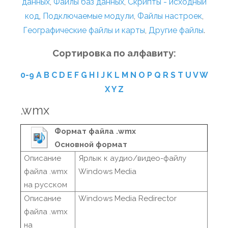
данных
,
Файлы баз данных
,
Скрипты - исходный
код
,
Подключаемые модули
,
Файлы настроек
,
Географические файлы и карты
,
Другие файлы
.
Сортировка по алфавиту:
0-9
A
B
C
D
E
F
G
H
I
J
K
L
M
N
O
P
Q
R
S
T
U
V
W
X
Y
Z
.wmx
Формат файла .wmx
Основной формат
Описание
Ярлык к аудио/видео-файлу
файла .wmx
Windows Media
на русском
Описание
Windows Media Redirector
файла .wmx
на