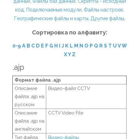
данных
,
Файлы баз данных
,
Скрипты - исходный
код
,
Подключаемые модули
,
Файлы настроек
,
Географические файлы и карты
,
Другие файлы
.
Сортировка по алфавиту:
0-9
A
B
C
D
E
F
G
H
I
J
K
L
M
N
O
P
Q
R
S
T
U
V
W
X
Y
Z
.ajp
Формат файла .ajp
Описание
Видео-файл CCTV
файла .ajp на
русском
Описание
CCTV Video File
файла .ajp на
английском
Тип файла
Видео-файлы