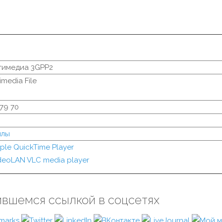
тимедиа 3GPP2
imedia File
 79 70
йлы
ple QuickTime Player
deoLAN VLC media player
ившемся ссылкой в соцсетях