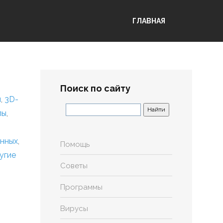
ГЛАВНАЯ
Поиск по сайту
я
,
3D-
лы
,
анных
,
Помощь
угие
Советы
Программы
Вирусы