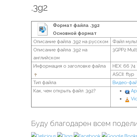
.3g2
Формат файла .3g2
Основной формат
Описание файла .3g2 на русском
Файл муль
Описание файла .3g2 на
3GPP2 Mult
английском
Информация о заголовке файла
HEX: 66 74
ASCII: ftyp
Тип файла
Видео-фа
Как, чем открыть файл .3g2?
Ap
Vi
Буду благодарен всем подел