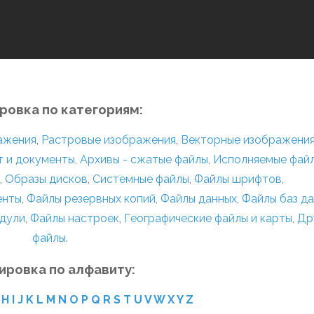
ровка по категориям:
ражения
,
Растровые изображения
,
Векторные изображени
т и документы
,
Архивы - сжатые файлы
,
Исполняемые фай
,
Образы дисков
,
Системные файлы
,
Файлы шрифтов
,
енты
,
Файлы резервных копий
,
Файлы данных
,
Файлы баз д
дули
,
Файлы настроек
,
Географические файлы и карты
,
Др
файлы
.
ировка по алфавиту:
H
I
J
K
L
M
N
O
P
Q
R
S
T
U
V
W
X
Y
Z