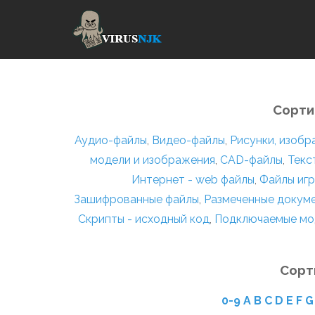
Сорти
Аудио-файлы
,
Видео-файлы
,
Рисунки, изоб
модели и изображения
,
CAD-файлы
,
Текс
Интернет - web файлы
,
Файлы игр
Зашифрованные файлы
,
Размеченные докум
Скрипты - исходный код
,
Подключаемые мо
Сорт
0-9
A
B
C
D
E
F
G