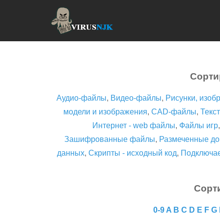
Сорти
Аудио-файлы
,
Видео-файлы
,
Рисунки, изоб
модели и изображения
,
CAD-файлы
,
Текст
Интернет - web файлы
,
Файлы игр
Зашифрованные файлы
,
Размеченные до
данных
,
Скрипты - исходный код
,
Подключа
Сорт
0-9
A
B
C
D
E
F
G