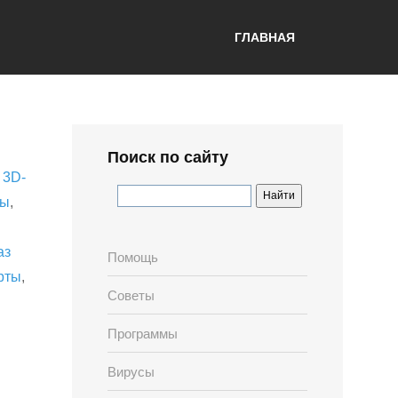
ГЛАВНАЯ
Поиск по сайту
,
3D-
лы
,
аз
Помощь
рты
,
Советы
Программы
Вирусы