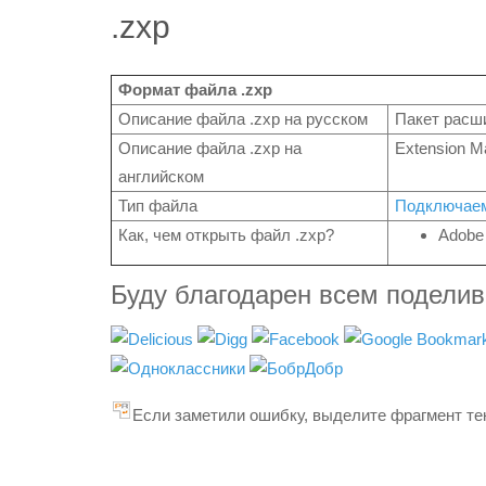
.zxp
Формат файла .zxp
Описание файла .zxp на русском
Пакет расш
Описание файла .zxp на
Extension M
английском
Тип файла
Подключае
Как, чем открыть файл .zxp?
Adobe
Буду благодарен всем подели
Если заметили ошибку, выделите фрагмент тек