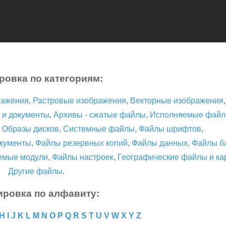
ровка по категориям:
ражения
,
Растровые изображения
,
Векторные изображения
 и документы
,
Архивы - сжатые файлы
,
Исполняемые фай
,
Образы дисков
,
Системные файлы
,
Файлы шрифтов
,
кументы
,
Файлы резервных копий
,
Файлы данных
,
Файлы б
емые модули
,
Файлы настроек
,
Географические файлы и ка
Другие файлы
.
ировка по алфавиту:
H
I
J
K
L
M
N
O
P
Q
R
S
T
U
V
W
X
Y
Z