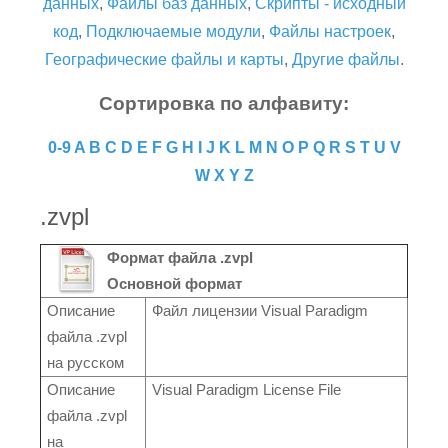
данных
,
Файлы баз данных
,
Скрипты - исходный
код
,
Подключаемые модули
,
Файлы настроек
,
Географические файлы и карты
,
Другие файлы
.
Сортировка по алфавиту:
0-9
A
B
C
D
E
F
G
H
I
J
K
L
M
N
O
P
Q
R
S
T
U
V
W
X
Y
Z
.zvpl
Формат файла .zvpl
Основной формат
Описание
Файл лицензии Visual Paradigm
файла .zvpl
на русском
Описание
Visual Paradigm License File
файла .zvpl
на