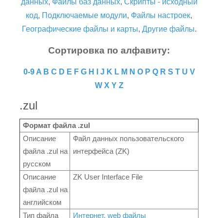
данных
,
Файлы баз данных
,
Скрипты - исходный
код
,
Подключаемые модули
,
Файлы настроек
,
Географические файлы и карты
,
Другие файлы
.
Сортировка по алфавиту:
0-9
A
B
C
D
E
F
G
H
I
J
K
L
M
N
O
P
Q
R
S
T
U
V
W
X
Y
Z
.zul
Формат файла .zul
Описание
Файл данных пользовательского
файла .zul на
интерфейса (ZK)
русском
Описание
ZK User Interface File
файла .zul на
английском
Тип файла
Интернет, web файлы