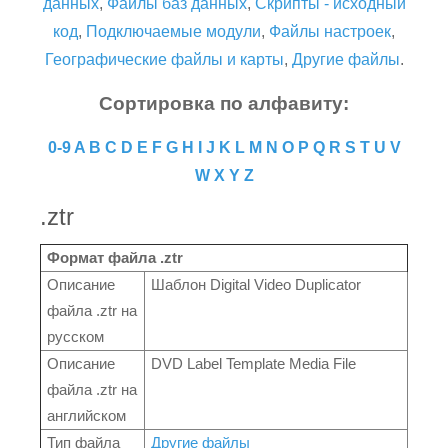
данных
,
Файлы баз данных
,
Скрипты - исходный
код
,
Подключаемые модули
,
Файлы настроек
,
Географические файлы и карты
,
Другие файлы
.
Сортировка по алфавиту:
0-9
A
B
C
D
E
F
G
H
I
J
K
L
M
N
O
P
Q
R
S
T
U
V
W
X
Y
Z
.ztr
Формат файла .ztr
Описание
Шаблон Digital Video Duplicator
файла .ztr на
русском
Описание
DVD Label Template Media File
файла .ztr на
английском
Тип файла
Другие файлы