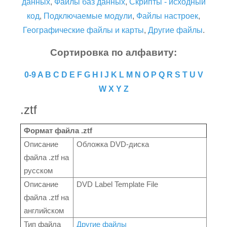
данных
,
Файлы баз данных
,
Скрипты - исходный
код
,
Подключаемые модули
,
Файлы настроек
,
Географические файлы и карты
,
Другие файлы
.
Сортировка по алфавиту:
0-9
A
B
C
D
E
F
G
H
I
J
K
L
M
N
O
P
Q
R
S
T
U
V
W
X
Y
Z
.ztf
Формат файла .ztf
Описание
Обложка DVD-диска
файла .ztf на
русском
Описание
DVD Label Template File
файла .ztf на
английском
Тип файла
Другие файлы