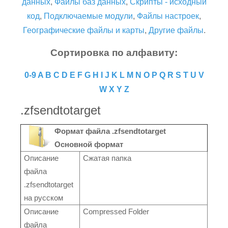
данных
,
Файлы баз данных
,
Скрипты - исходный
код
,
Подключаемые модули
,
Файлы настроек
,
Географические файлы и карты
,
Другие файлы
.
Сортировка по алфавиту:
0-9
A
B
C
D
E
F
G
H
I
J
K
L
M
N
O
P
Q
R
S
T
U
V
W
X
Y
Z
.zfsendtotarget
Формат файла .zfsendtotarget
Основной формат
Описание
Сжатая папка
файла
.zfsendtotarget
на русском
Описание
Compressed Folder
файла