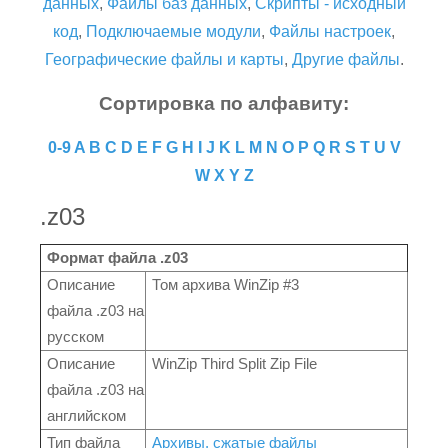
данных
,
Файлы баз данных
,
Скрипты - исходный
код
,
Подключаемые модули
,
Файлы настроек
,
Географические файлы и карты
,
Другие файлы
.
Сортировка по алфавиту:
0-9
A
B
C
D
E
F
G
H
I
J
K
L
M
N
O
P
Q
R
S
T
U
V
W
X
Y
Z
.z03
Формат файла .z03
Описание
Том архива WinZip #3
файла .z03 на
русском
Описание
WinZip Third Split Zip File
файла .z03 на
английском
Тип файла
Архивы, сжатые файлы