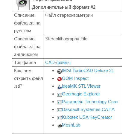
Дополнительный формат #2
Описание
Файл стереоизометрии
файла .stl на
русском
Описание
Stereolithography File
файла .stl на
английском
Тип файла
CAD-файлы
Как, чем
IMSI TurboCAD Deluxe 21
открыть файл
GOM Inspect
.stl?
ideaMK STL Viewer
Geomagic Explorer
Parametric Technology Creo
Dassault Systemes CATIA
Kubotek USA KeyCreator
MeshLab