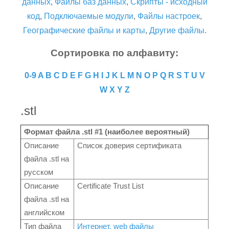
данных
,
Файлы баз данных
,
Скрипты - исходный
код
,
Подключаемые модули
,
Файлы настроек
,
Географические файлы и карты
,
Другие файлы
.
Сортировка по алфавиту:
0-9
A
B
C
D
E
F
G
H
I
J
K
L
M
N
O
P
Q
R
S
T
U
V
W
X
Y
Z
.stl
Формат файла .stl #1 (наиболее вероятный)
Описание
Список доверия сертификата
файла .stl на
русском
Описание
Certificate Trust List
файла .stl на
английском
Тип файла
Интернет, web файлы