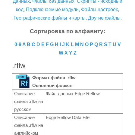
данных
,
Файлы баз данных
,
Скрипты - исходный
код
,
Подключаемые модули
,
Файлы настроек
,
Географические файлы и карты
,
Другие файлы
.
Сортировка по алфавиту:
0-9
A
B
C
D
E
F
G
H
I
J
K
L
M
N
O
P
Q
R
S
T
U
V
W
X
Y
Z
.rflw
Формат файла .rflw
Основной формат
Описание
Файл данных Edge Reflow
файла .rflw на
русском
Описание
Edge Reflow Data File
файла .rflw на
английском