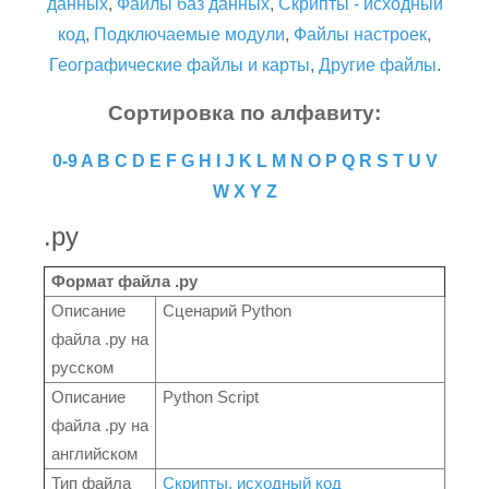
данных
,
Файлы баз данных
,
Скрипты - исходный
код
,
Подключаемые модули
,
Файлы настроек
,
Географические файлы и карты
,
Другие файлы
.
Сортировка по алфавиту:
0-9
A
B
C
D
E
F
G
H
I
J
K
L
M
N
O
P
Q
R
S
T
U
V
W
X
Y
Z
.py
Формат файла .py
Описание
Сценарий Python
файла .py на
русском
Описание
Python Script
файла .py на
английском
Тип файла
Скрипты, исходный код