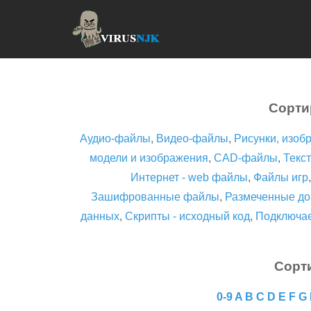
Сорти
Аудио-файлы
,
Видео-файлы
,
Рисунки, изоб
модели и изображения
,
CAD-файлы
,
Текст
Интернет - web файлы
,
Файлы игр
Зашифрованные файлы
,
Размеченные до
данных
,
Скрипты - исходный код
,
Подключа
Сорт
0-9
A
B
C
D
E
F
G