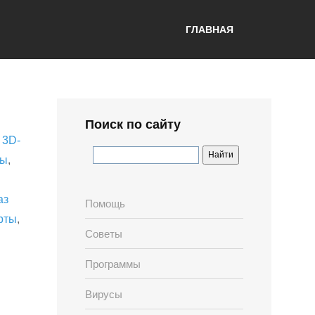
ГЛАВНАЯ
Поиск по сайту
,
3D-
лы
,
аз
Помощь
рты
,
Советы
Программы
Вирусы