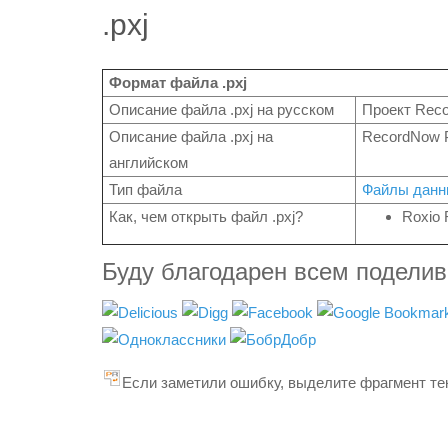
.pxj
Формат файла .pxj
Описание файла .pxj на русском
Проект Rec
Описание файла .pxj на
RecordNow P
английском
Тип файла
Файлы данн
Как, чем открыть файл .pxj?
Roxio
Буду благодарен всем подели
Если заметили ошибку, выделите фрагмент тек