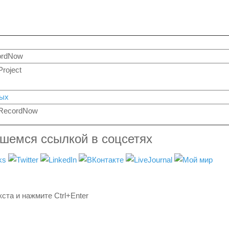
ordNow
roject
ых
 RecordNow
вшемся ссылкой в соцсетях
ста и нажмите Ctrl+Enter