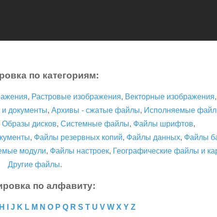
ровка по категориям:
ражения
,
Растровые изображения
,
Векторные изображения
 и документы
,
Архивы - сжатые файлы
,
Исполняемые фай
,
Образы дисков
,
Системные файлы
,
Файлы шрифтов
,
кументы
,
Файлы резервных копий
,
Файлы данных
,
Файлы б
емые модули
,
Файлы настроек
,
Географические файлы и ка
Другие файлы
.
ировка по алфавиту:
H
I
J
K
L
M
N
O
P
Q
R
S
T
U
V
W
X
Y
Z