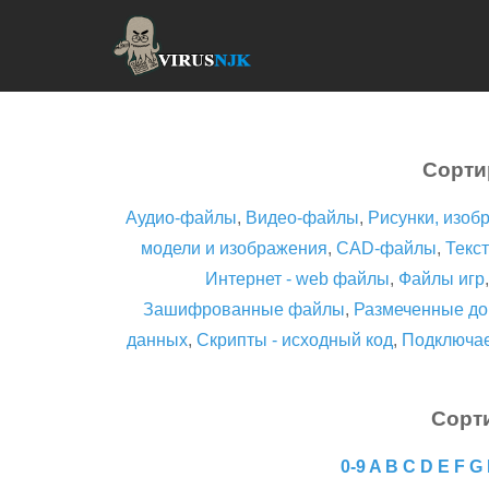
Сорти
Аудио-файлы
,
Видео-файлы
,
Рисунки, изоб
модели и изображения
,
CAD-файлы
,
Текст
Интернет - web файлы
,
Файлы игр
Зашифрованные файлы
,
Размеченные до
данных
,
Скрипты - исходный код
,
Подключа
Сорт
0-9
A
B
C
D
E
F
G