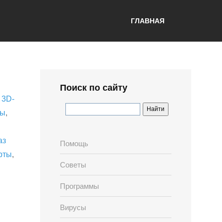
ГЛАВНАЯ
Поиск по сайту
,
3D-
лы
,
аз
Помощь
рты
,
Советы
Программы
Вирусы