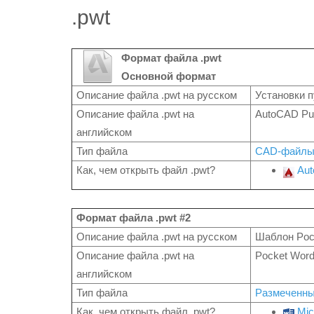
.pwt
Формат файла .pwt
Основной формат
Описание файла .pwt на русском
Установки 
Описание файла .pwt на
AutoCAD Pub
английском
Тип файла
CAD-файл
Как, чем открыть файл .pwt?
Aut
Формат файла .pwt #2
Описание файла .pwt на русском
Шаблон Poc
Описание файла .pwt на
Pocket Word
английском
Тип файла
Размеченны
Как, чем открыть файл .pwt?
Mic