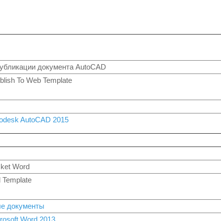
публикации документа AutoCAD
lish To Web Template
ы
odesk AutoCAD 2015
ket Word
 Template
е документы
rosoft Word 2013