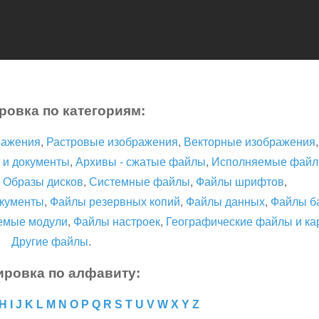
ровка по категориям:
ражения
,
Растровые изображения
,
Векторные изображения
 и документы
,
Архивы - сжатые файлы
,
Исполняемые фай
,
Образы дисков
,
Системные файлы
,
Файлы шрифтов
,
кументы
,
Файлы резервных копий
,
Файлы данных
,
Файлы б
емые модули
,
Файлы настроек
,
Географические файлы и ка
Другие файлы
.
ировка по алфавиту:
H
I
J
K
L
M
N
O
P
Q
R
S
T
U
V
W
X
Y
Z