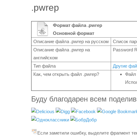
.pwrep
Формат файла .pwrep
Основной формат
Описание файла .pwrep на русском
Список пар
Описание файла .pwrep на
Password Re
английском
Тип файла
Другие фа
Как, чем открыть файл .pwrep?
Файл 
Испол
Буду благодарен всем подели
Если заметили ошибку, выделите фрагмент тек