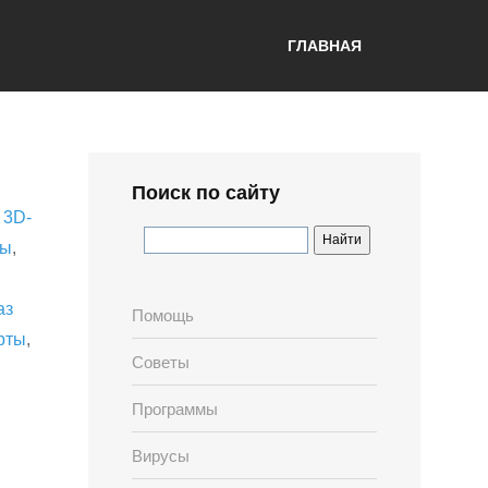
ГЛАВНАЯ
Поиск по сайту
,
3D-
лы
,
аз
Помощь
рты
,
Советы
Программы
Вирусы