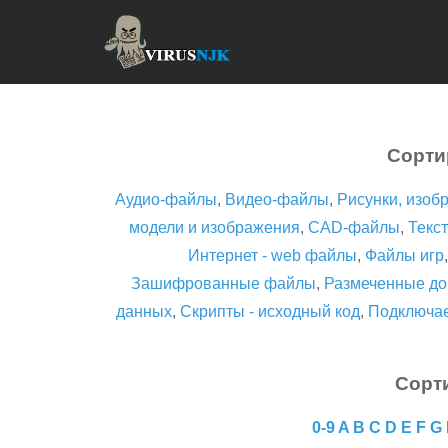
Сорти
Аудио-файлы
,
Видео-файлы
,
Рисунки, изоб
модели и изображения
,
CAD-файлы
,
Текст
Интернет - web файлы
,
Файлы игр
Зашифрованные файлы
,
Размеченные до
данных
,
Скрипты - исходный код
,
Подключа
Сорт
0-9
A
B
C
D
E
F
G