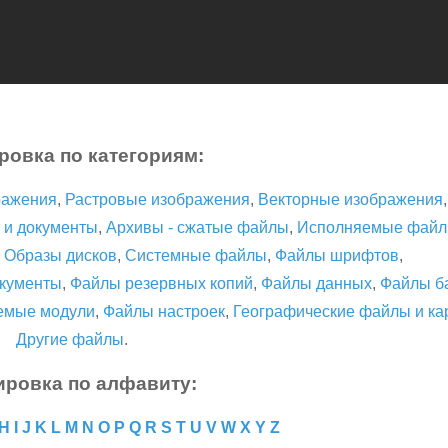
ровка по категориям:
ражения
,
Растровые изображения
,
Векторные изображения
 и документы
,
Архивы - сжатые файлы
,
Исполняемые фай
,
Образы дисков
,
Системные файлы
,
Файлы шрифтов
,
кументы
,
Файлы резервных копий
,
Файлы данных
,
Файлы б
емые модули
,
Файлы настроек
,
Географические файлы и ка
Другие файлы
.
ировка по алфавиту:
H
I
J
K
L
M
N
O
P
Q
R
S
T
U
V
W
X
Y
Z