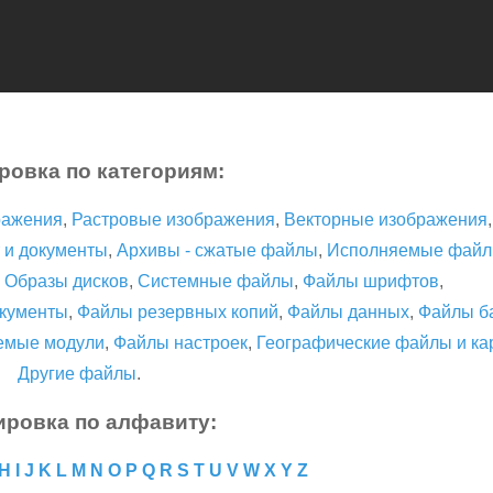
ровка по категориям:
ражения
,
Растровые изображения
,
Векторные изображения
 и документы
,
Архивы - сжатые файлы
,
Исполняемые фай
,
Образы дисков
,
Системные файлы
,
Файлы шрифтов
,
кументы
,
Файлы резервных копий
,
Файлы данных
,
Файлы б
емые модули
,
Файлы настроек
,
Географические файлы и ка
Другие файлы
.
ировка по алфавиту:
H
I
J
K
L
M
N
O
P
Q
R
S
T
U
V
W
X
Y
Z