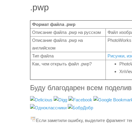
.pwp
Формат файла .pwp
Описание файла .pwp на русском
Файл изобр
Описание файла .pwp на
PhotoWorks
английском
Тип файла
Рисунки, и
Как, чем открыть файл .pwp?
Photo
XnVie
Буду благодарен всем подели
Если заметили ошибку, выделите фрагмент тек