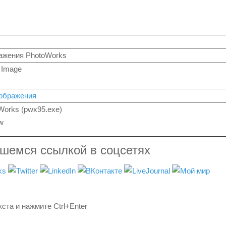
ажения PhotoWorks
 Image
зображения
Works (pwx95.exe)
w
вшемся ссылкой в соцсетях
ста и нажмите Ctrl+Enter