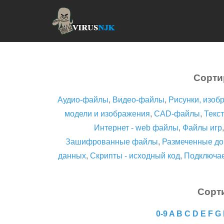
Сорти
Аудио-файлы
,
Видео-файлы
,
Рисунки, изоб
модели и изображения
,
CAD-файлы
,
Текст
Интернет - web файлы
,
Файлы игр
Зашифрованные файлы
,
Размеченные до
данных
,
Скрипты - исходный код
,
Подключа
Сорт
0-9
A
B
C
D
E
F
G