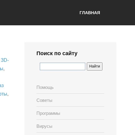
ГЛАВНАЯ
Поиск по сайту
,
3D-
лы
,
аз
Помощь
рты
,
Советы
Программы
Вирусы