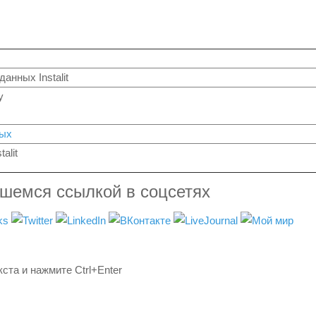
анных Instalit
y
ых
talit
вшемся ссылкой в соцсетях
ста и нажмите Ctrl+Enter