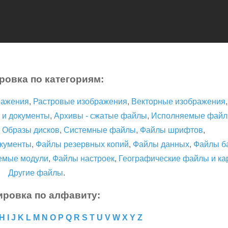
ровка по категориям:
ражения
,
Растровые изображения
,
Векторные изображения
 и документы
,
Архивы - сжатые файлы
,
Исполняемые фай
,
Образы дисков
,
Системные файлы
,
Файлы шрифтов
,
кументы
,
Файлы резервных копий
,
Файлы данных
,
Файлы б
емые модули
,
Файлы настроек
,
Географические файлы и ка
Другие файлы
.
ировка по алфавиту:
H
I
J
K
L
M
N
O
P
Q
R
S
T
U
V
W
X
Y
Z