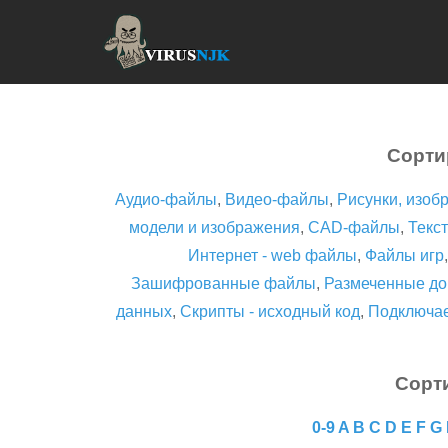
Сорти
Аудио-файлы
,
Видео-файлы
,
Рисунки, изоб
модели и изображения
,
CAD-файлы
,
Текст
Интернет - web файлы
,
Файлы игр
Зашифрованные файлы
,
Размеченные до
данных
,
Скрипты - исходный код
,
Подключа
Сорт
0-9
A
B
C
D
E
F
G