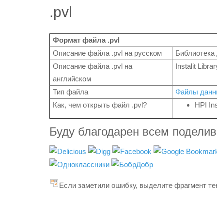
.pvl
Формат файла .pvl
Описание файла .pvl на русском
Библиотека д
Описание файла .pvl на
Instalit Librar
английском
Тип файла
Файлы данн
Как, чем открыть файл .pvl?
HPI Ins
Буду благодарен всем подели
Если заметили ошибку, выделите фрагмент тек