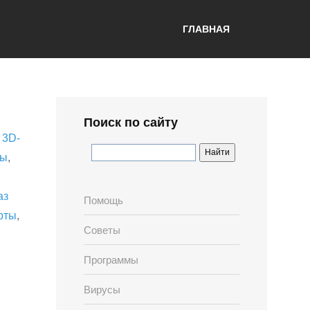
ГЛАВНАЯ
Поиск по сайту
,
3D-
лы
,
аз
Помощь
рты
,
Советы
Программы
Вирусы