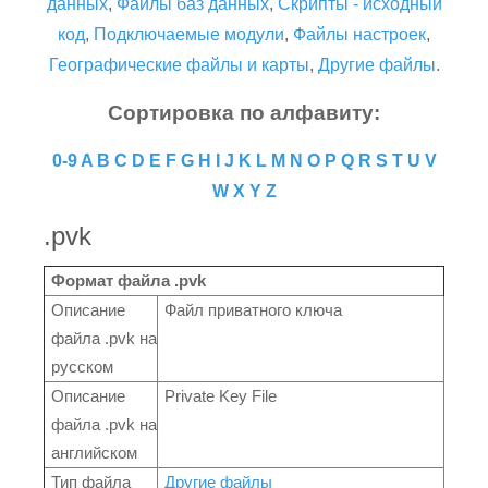
данных
,
Файлы баз данных
,
Скрипты - исходный
код
,
Подключаемые модули
,
Файлы настроек
,
Географические файлы и карты
,
Другие файлы
.
Сортировка по алфавиту:
0-9
A
B
C
D
E
F
G
H
I
J
K
L
M
N
O
P
Q
R
S
T
U
V
W
X
Y
Z
.pvk
Формат файла .pvk
Описание
Файл приватного ключа
файла .pvk на
русском
Описание
Private Key File
файла .pvk на
английском
Тип файла
Другие файлы