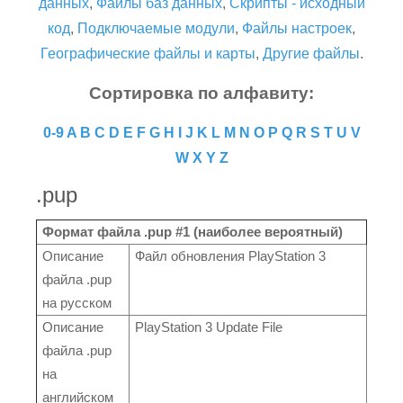
данных
,
Файлы баз данных
,
Скрипты - исходный
код
,
Подключаемые модули
,
Файлы настроек
,
Географические файлы и карты
,
Другие файлы
.
Сортировка по алфавиту:
0-9
A
B
C
D
E
F
G
H
I
J
K
L
M
N
O
P
Q
R
S
T
U
V
W
X
Y
Z
.pup
Формат файла .pup #1 (наиболее вероятный)
Описание
Файл обновления PlayStation 3
файла .pup
на русском
Описание
PlayStation 3 Update File
файла .pup
на
английском