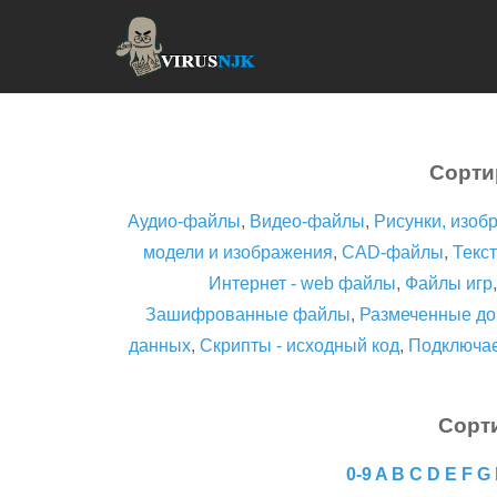
Сорти
Аудио-файлы
,
Видео-файлы
,
Рисунки, изоб
модели и изображения
,
CAD-файлы
,
Текст
Интернет - web файлы
,
Файлы игр
Зашифрованные файлы
,
Размеченные до
данных
,
Скрипты - исходный код
,
Подключа
Сорт
0-9
A
B
C
D
E
F
G