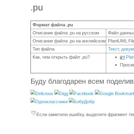
.pu
Формат файла .pu
Описание файла .pu на русском
Файл данны
Описание файла .pu на английском
PlantUML Fil
Тип файла
Текст, доку
Как, чем открыть файл .pu?
Pla
Просмо
Буду благодарен всем подели
Если заметили ошибку, выделите фрагмент тек