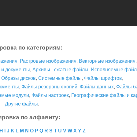
ровка по категориям:
ражения
,
Растровые изображения
,
Векторные изображения
 и документы
,
Архивы - сжатые файлы
,
Исполняемые фай
,
Образы дисков
,
Системные файлы
,
Файлы шрифтов
,
кументы
,
Файлы резервных копий
,
Файлы данных
,
Файлы б
емые модули
,
Файлы настроек
,
Географические файлы и ка
Другие файлы
.
ировка по алфавиту:
H
I
J
K
L
M
N
O
P
Q
R
S
T
U
V
W
X
Y
Z