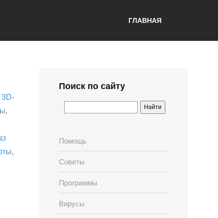
ГЛАВНАЯ
Поиск по сайту
,
3D-
лы
,
аз
Помощь
рты
,
Советы
Программы
Вирусы