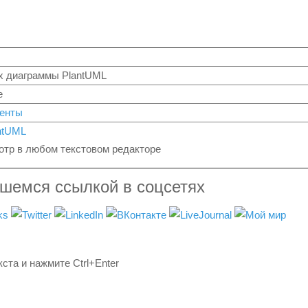
х диаграммы PlantUML
e
менты
ntUML
тр в любом текстовом редакторе
вшемся ссылкой в соцсетях
ста и нажмите Ctrl+Enter