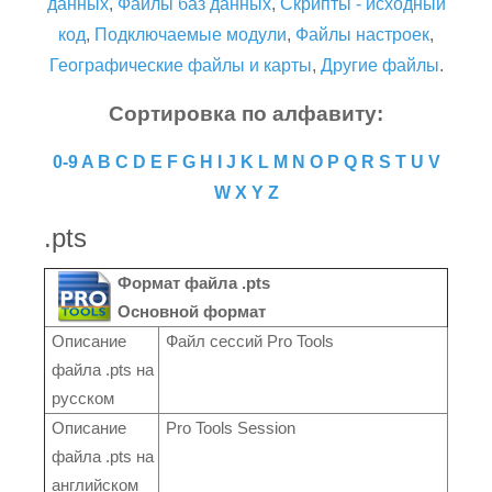
данных
,
Файлы баз данных
,
Скрипты - исходный
код
,
Подключаемые модули
,
Файлы настроек
,
Географические файлы и карты
,
Другие файлы
.
Сортировка по алфавиту:
0-9
A
B
C
D
E
F
G
H
I
J
K
L
M
N
O
P
Q
R
S
T
U
V
W
X
Y
Z
.pts
Формат файла .pts
Основной формат
Описание
Файл сессий Pro Tools
файла .pts на
русском
Описание
Pro Tools Session
файла .pts на
английском