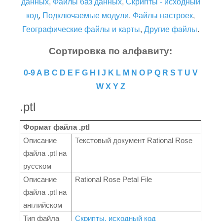
данных
,
Файлы баз данных
,
Скрипты - исходный
код
,
Подключаемые модули
,
Файлы настроек
,
Географические файлы и карты
,
Другие файлы
.
Сортировка по алфавиту:
0-9
A
B
C
D
E
F
G
H
I
J
K
L
M
N
O
P
Q
R
S
T
U
V
W
X
Y
Z
.ptl
Формат файла .ptl
Описание
Текстовый документ Rational Rose
файла .ptl на
русском
Описание
Rational Rose Petal File
файла .ptl на
английском
Тип файла
Скрипты, исходный код