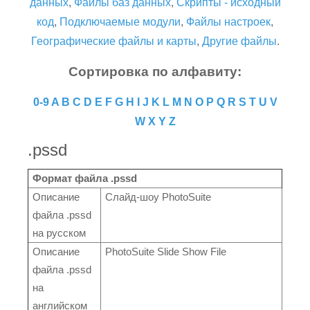
данных
,
Файлы баз данных
,
Скрипты - исходный
код
,
Подключаемые модули
,
Файлы настроек
,
Географические файлы и карты
,
Другие файлы
.
Сортировка по алфавиту:
0-9
A
B
C
D
E
F
G
H
I
J
K
L
M
N
O
P
Q
R
S
T
U
V
W
X
Y
Z
.pssd
Формат файла .pssd
Описание
Слайд-шоу PhotoSuite
файла .pssd
на русском
Описание
PhotoSuite Slide Show File
файла .pssd
на
английском