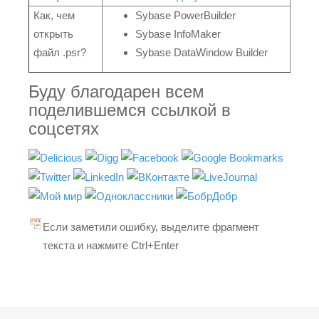
Как, чем
Sybase PowerBuilder
открыть
Sybase InfoMaker
файл .psr?
Sybase DataWindow Builder
Буду благодарен всем
поделившемся ссылкой в
соцсетях
Если заметили ошибку, выделите фрагмент
текста и нажмите Ctrl+Enter