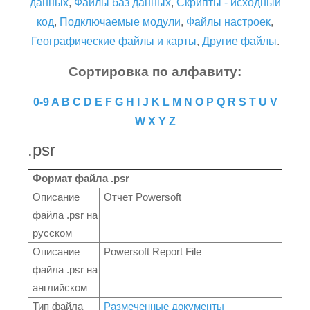
данных
,
Файлы баз данных
,
Скрипты - исходный
код
,
Подключаемые модули
,
Файлы настроек
,
Географические файлы и карты
,
Другие файлы
.
Сортировка по алфавиту:
0-9
A
B
C
D
E
F
G
H
I
J
K
L
M
N
O
P
Q
R
S
T
U
V
W
X
Y
Z
.psr
Формат файла .psr
Описание
Отчет Powersoft
файла .psr на
русском
Описание
Powersoft Report File
файла .psr на
английском
Тип файла
Размеченные документы