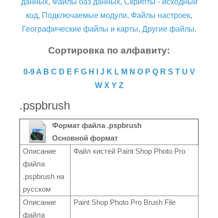
данных
,
Файлы баз данных
,
Скрипты - исходный
код
,
Подключаемые модули
,
Файлы настроек
,
Географические файлы и карты
,
Другие файлы
.
Сортировка по алфавиту:
0-9
A
B
C
D
E
F
G
H
I
J
K
L
M
N
O
P
Q
R
S
T
U
V
W
X
Y
Z
.pspbrush
Формат файла .pspbrush
Основной формат
Описание
Файл кистей Paint Shop Photo Pro
файла
.pspbrush на
русском
Описание
Paint Shop Photo Pro Brush File
файла