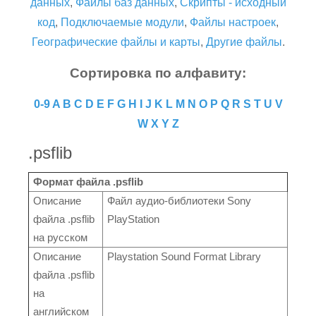
данных
,
Файлы баз данных
,
Скрипты - исходный
код
,
Подключаемые модули
,
Файлы настроек
,
Географические файлы и карты
,
Другие файлы
.
Сортировка по алфавиту:
0-9
A
B
C
D
E
F
G
H
I
J
K
L
M
N
O
P
Q
R
S
T
U
V
W
X
Y
Z
.psflib
Формат файла .psflib
Описание
Файл аудио-библиотеки Sony
файла .psflib
PlayStation
на русском
Описание
Playstation Sound Format Library
файла .psflib
на
английском