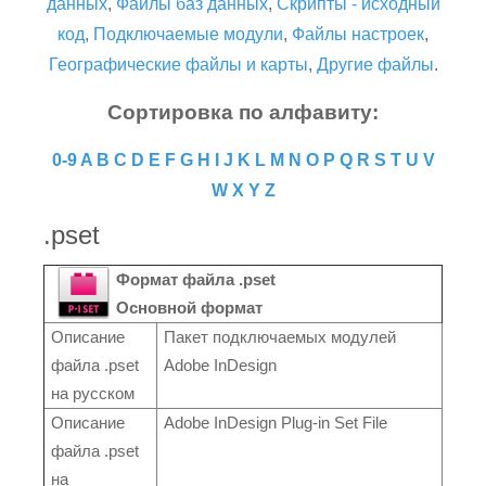
данных
,
Файлы баз данных
,
Скрипты - исходный
код
,
Подключаемые модули
,
Файлы настроек
,
Географические файлы и карты
,
Другие файлы
.
Сортировка по алфавиту:
0-9
A
B
C
D
E
F
G
H
I
J
K
L
M
N
O
P
Q
R
S
T
U
V
W
X
Y
Z
.pset
Формат файла .pset
Основной формат
Описание
Пакет подключаемых модулей
файла .pset
Adobe InDesign
на русском
Описание
Adobe InDesign Plug-in Set File
файла .pset
на